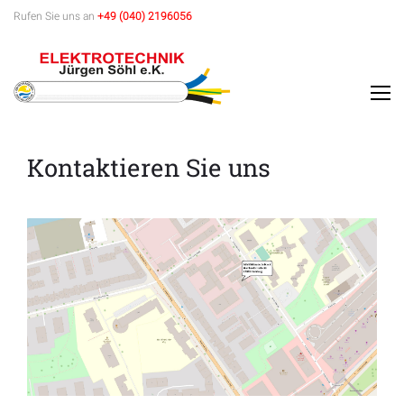
Skip
Rufen Sie uns an
+49 (040) 2196056
to
content
Kontakt
Kontaktieren Sie uns