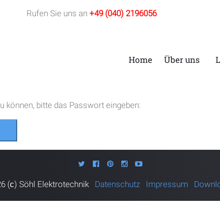
Rufen Sie uns an
+49 (040) 2196056
Home
Über uns
u können, bitte das Passwort eingeben:
Twitter
Facebook
Pinterest
Instagram
Youtube
6 (с)
Söhl Elektrotechnik
Datenschutz
Impressum
Downl